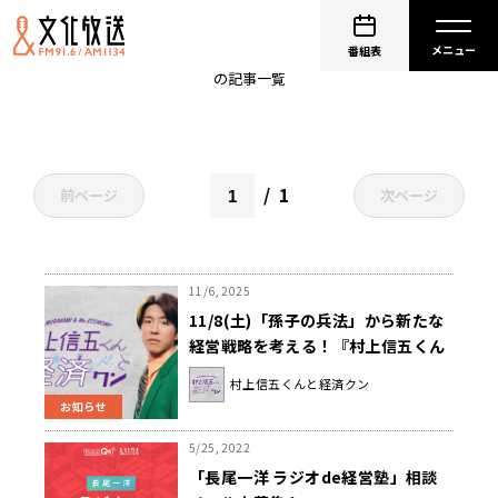
経営戦略
番組表
の記事一覧
1
前ページ
次ページ
11/6, 2025
11/8(土)「孫子の兵法」から新たな
経営戦略を考える！『村上信五くん
と経済クン』
村上信五くんと経済クン
お知らせ
5/25, 2022
「長尾一洋 ラジオde経営塾」相談