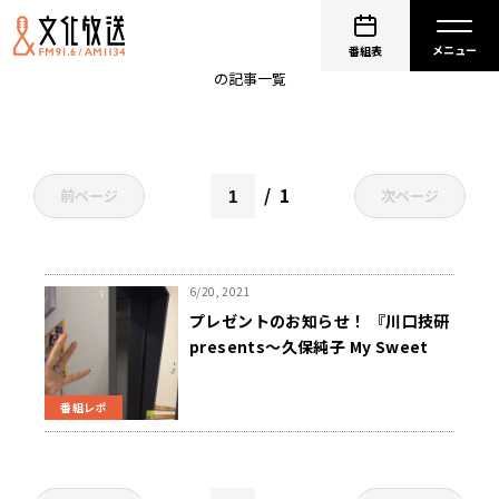
聖子ちゃんカット
番組表
の記事一覧
1
前ページ
次ページ
6/20, 2021
プレゼントのお知らせ！ 『川口技研
presents～久保純子 My Sweet
Home』
番組レポ