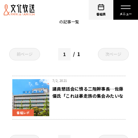
自由民主党
番組表
の記事一覧
1
前ページ
次ページ
7/2, 2021
議員懇話会に憤る二階幹事長…佐藤
優氏「これは暴走族の集会みたいな
もの」 7月2日「くにまるジャパン
極」
番組レポ