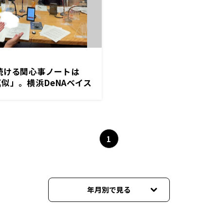
続ける関心事ノートは
似」。横浜DeNAベイス
語る『くにまるジャパン
1
年月別で見る