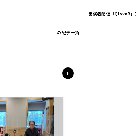
出演者
配信「QloveR」
荒川強啓
の記事一覧
1