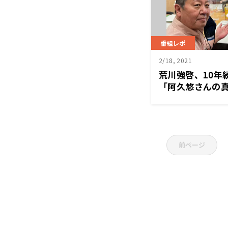
番組レポ
2/18, 2021
荒川強啓、10年
「阿久悠さんの真
ターズへの愛も
極』
前ページ