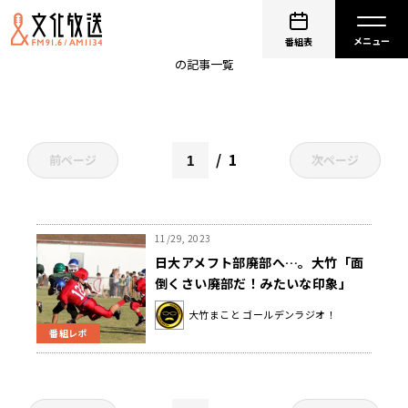
薬物問題
番組表
の記事一覧
1
前ページ
次ページ
11/29, 2023
日大アメフト部廃部へ…。大竹「面
倒くさい廃部だ！みたいな印象」
大竹まこと ゴールデンラジオ！
番組レポ