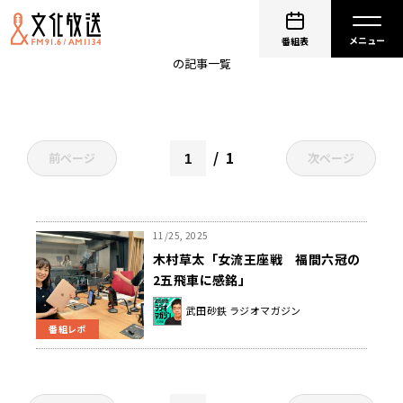
西山白玲
番組表
の記事一覧
1
前ページ
次ページ
11/25, 2025
木村草太「女流王座戦 福間六冠の
2五飛車に感銘」
武田砂鉄 ラジオマガジン
番組レポ