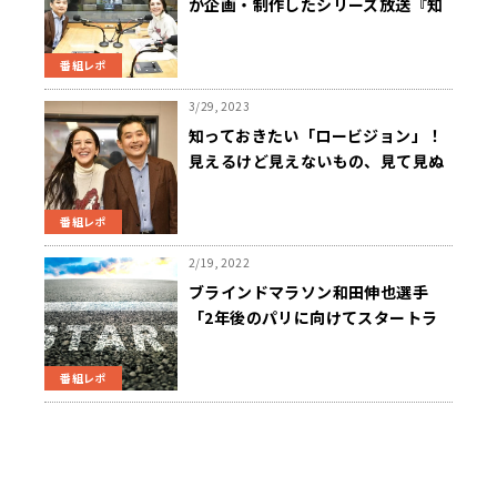
が企画・制作したシリーズ放送『知
っていますか？ロービジョン～0と1
の間』放送後の反響多数、文化放送
番組レポ
社内にも拡がる輪
3/29, 2023
知っておきたい「ロービジョン」！
見えるけど見えないもの、見て見ぬ
ふりしてないですか？
番組レポ
2/19, 2022
ブラインドマラソン和田伸也選手
「2年後のパリに向けてスタートラ
インに立った」ニュースワイド
SAKIDORI
番組レポ