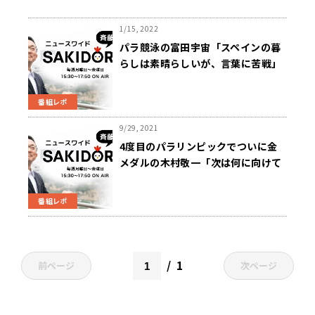
1/15, 2022
パラ競泳の富田宇宙「スペインの暮
らしは素晴らしいが、言葉に苦戦」
～ニュースワイドSAKIDORI
番組レポ
9/29, 2021
4度目のパラリンピックでついに金
メダルの木村敬一「次は何に向けて
頑張ろうか。誰か決めてほしい
(笑)」～ニュースワイドSAKIDORI
番組レポ
1
前ページ
次ページ