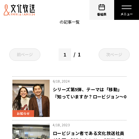
視覚障害
番組表
の記事一覧
1
前ページ
次ページ
6/18, 2024
シリーズ第5弾、テーマは「移動」
『知っていますか？ロービジョン～0
と1の間 Vol.5』9/23（月・祝）放送
決定
お知らせ
4/18, 2023
ロービジョン者である文化放送社員