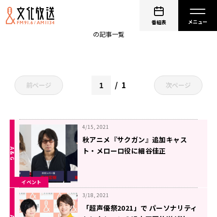
超声優祭
番組表
の記事一覧
1
前ページ
次ページ
4/15, 2021
秋アニメ『サクガン』追加キャス
ト・メローロ役に細谷佳正
4/24(土)21時〜超声優祭2021にて生
配信特番「超発掘祭」出演決定
イベント
3/18, 2021
「超声優祭2021」で パーソナリティ