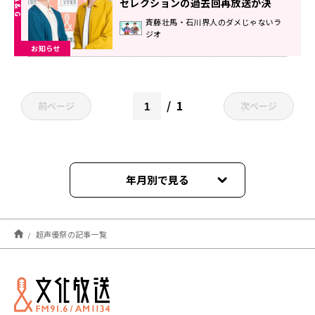
セレクションの過去回再放送が決
定！ 番組LINEスタンプも発売決定！
斉藤壮馬・石川界人のダメじゃないラ
ジオ
『斉藤壮馬・石川界人のダメじゃな
お知らせ
いラジオ』
1
前ページ
次ページ
年月別で見る
2021年04月
超声優祭の記事一覧
2021年03月