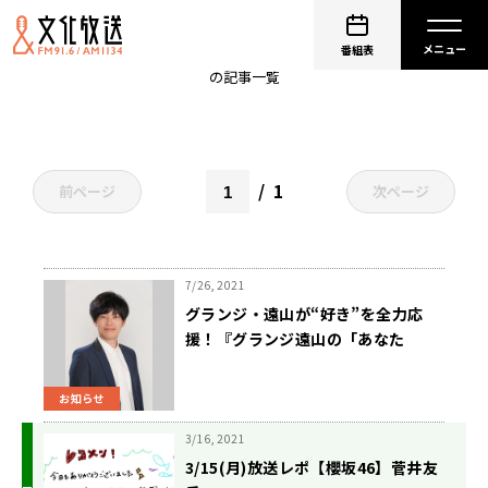
遠山校長
番組表
の記事一覧
1
前ページ
次ページ
7/26, 2021
グランジ・遠山が“好き”を全力応
援！『グランジ遠山の「あなた
の“好き”を聞かせてください！」』
放送決定
お知らせ
3/16, 2021
3/15(月)放送レポ【櫻坂46】菅井友