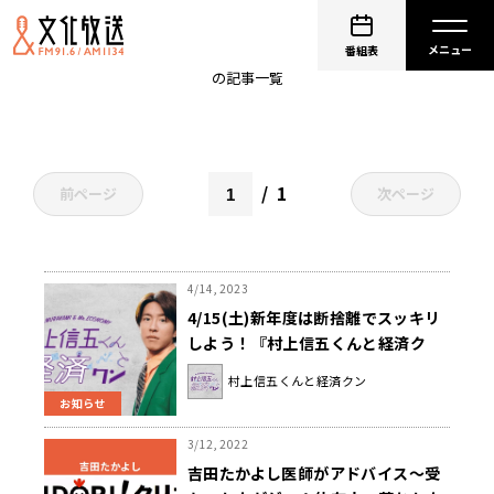
部屋
番組表
の記事一覧
1
前ページ
次ページ
4/14, 2023
4/15(土)新年度は断捨離でスッキリ
しよう！『村上信五くんと経済ク
ン』
村上信五くんと経済クン
お知らせ
3/12, 2022
吉田たかよし医師がアドバイス～受