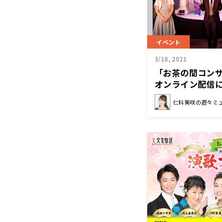
イベント
3/18, 2021
「お茶の間コン
オンライン配信
遊々ミュージッ
仁科美咲の遊々ミ