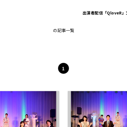
出演者
配信「QloveR」
鈴木純子の遊々ミュージック
の記事一覧
1