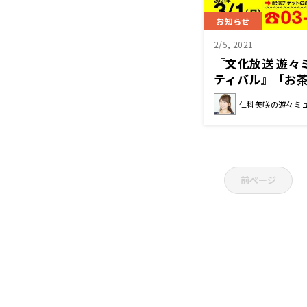
お知らせ
2/5, 2021
『文化放送 遊々
ティバル』「お
て、初めてのオ
仁科美咲の遊々ミ
前ページ