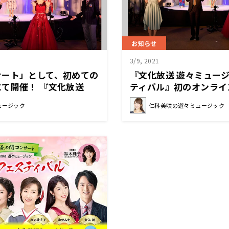
お知らせ
3/9, 2021
サート」として、初めての
『文化放送 遊々ミュージ
にて開催！ 『文化放送
ティバル』初のオンライ
ク 演歌フェスティバル』
コンサート」開催！
ュージック
仁科美咲の遊々ミュージック