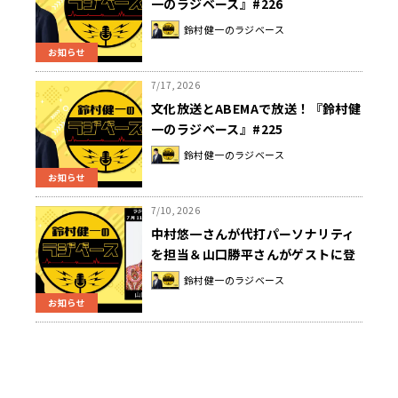
一のラジベース』#226
鈴村健一のラジベース
お知らせ
7/17, 2026
文化放送とABEMAで放送！『鈴村健
一のラジベース』#225
鈴村健一のラジベース
お知らせ
7/10, 2026
中村悠一さんが代打パーソナリティ
を担当＆山口勝平さんがゲストに登
場！
鈴村健一のラジベース
お知らせ