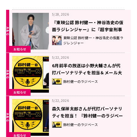
5/28, 2026
『東映公認 鈴村健一・神谷浩史の仮
面ラジレンジャー』に『超宇宙刑事
ギャバン インフィニティ』のキャス
東映公認 鈴村健一・神谷浩史の仮面ラ
ジレンジャー
ト陣が2週連続で登場！
お知らせ
5/22, 2026
6月前半の放送は小野大輔さんが代
打パーソナリティを担当＆メール大
募集！『鈴村健一のラジベース』
鈴村健一のラジベース
お知らせ
5/22, 2026
森久保祥太郎さんが代打パーソナリ
ティを担当！ 『鈴村健一のラジベー
ス』#217
鈴村健一のラジベース
お知らせ