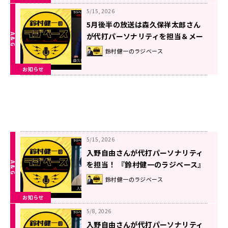
5/15, 2026
5月後半の放送は森久保祥太郎さん
が代打パーソナリティを担当＆メー
ル大募集！『鈴村健一のラジベー
鈴村健一のラジベース
ス』
お知らせ
5/15, 2026
入野自由さんが代打パーソナリティ
を担当！ 『鈴村健一のラジベース』
#216
鈴村健一のラジベース
お知らせ
5/8, 2026
入野自由さんが代打パーソナリティ