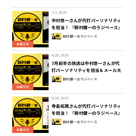
7/3, 2026
中村悠一さんが代打パーソナリティ
を担当！ 『鈴村健一のラジベース』
#223
鈴村健一のラジベース
お知らせ
6/28, 2026
7月前半の放送は中村悠一さんが代
打パーソナリティを担当＆メール大
募集！『鈴村健一のラジベース』
鈴村健一のラジベース
お知らせ
6/26, 2026
寺島拓篤さんが代打パーソナリティ
を担当！ 『鈴村健一のラジベース』
#222
鈴村健一のラジベース
お知らせ