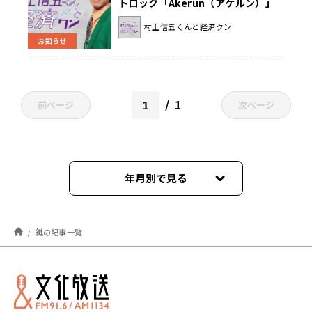
トロック「Akerun（アケルン）」
の魅力とは！？『村上信五くんと経
村上信五くんと経済クン
済クン』
お知らせ
1
前ページ
次ページ
年月別で見る
2022年09月
鍵の記事一覧