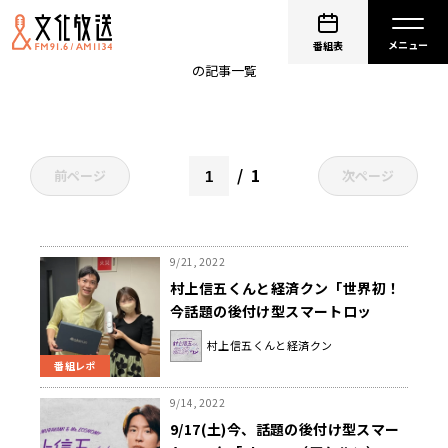
鍵
番組表
の記事一覧
1
前ページ
次ページ
9/21, 2022
村上信五くんと経済クン「世界初！
今話題の後付け型スマートロッ
ク“アケルン”とは？」
村上信五くんと経済クン
番組レポ
9/14, 2022
9/17(土)今、話題の後付け型スマー