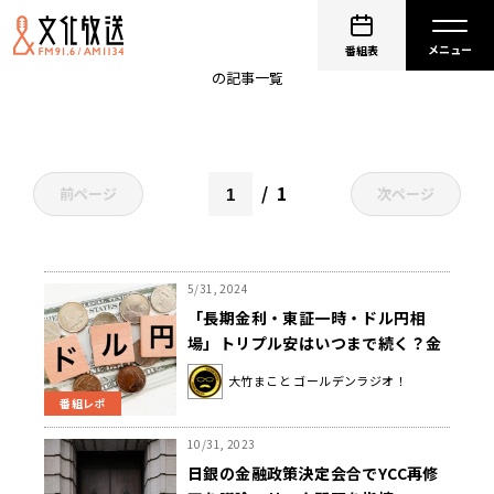
長短金利操作
番組表
の記事一覧
1
前ページ
次ページ
5/31, 2024
「長期金利・東証一時・ドル円相
場」トリプル安はいつまで続く？金
子氏「１週間後の日銀金融政策決定
大竹まこと ゴールデンラジオ！
会合で金融緩和の是非に迫られる」
番組レポ
10/31, 2023
日銀の金融政策決定会合でYCC再修