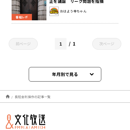
正を議論 リーク問題を指摘
おはよう寺ちゃん
番組レポ
1
前ページ
次ページ
年月別で見る
2024年05月
長短金利操作の記事一覧
2023年10月