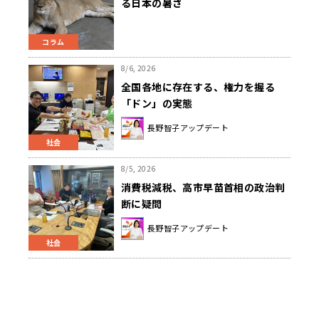
る日本の暑さ
コラム
8/6, 2026
全国各地に存在する、権力を握る
「ドン」の実態
長野智子アップデート
社会
8/5, 2026
消費税減税、高市早苗首相の政治判
断に疑問
長野智子アップデート
社会