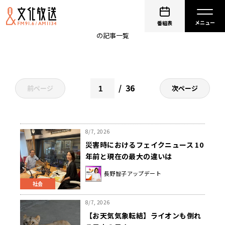
長野智子アップデート
番組表
の記事一覧
36
前ページ
次ページ
8/7, 2026
災害時におけるフェイクニュース 10
年前と現在の最大の違いは
長野智子アップデート
社会
8/7, 2026
【お天気気象転結】ライオンも倒れ