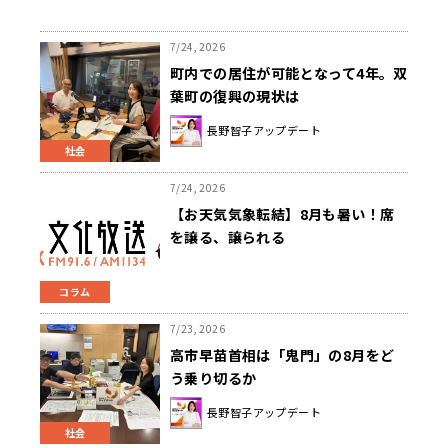
7/24, 2026
町内での居住が可能となって4年。双
葉町の復興の現状は
長野智子アップデート
社会
7/24, 2026
【お天気気象転結】8月も暑い！席
を譲る、譲られる
コラム
7/23, 2026
高市早苗首相は「鬼門」の8月をど
う乗り切るか
長野智子アップデート
社会