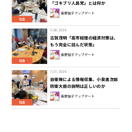
「ゴキブリ人民党」とは何か
長野智子アップデート
社会
7/28, 2026
古賀茂明「高市総理の経済対策は、
もう完全に詰んだ状態」
長野智子アップデート
社会
7/27, 2026
自衛隊による情報収集、小泉進次郎
防衛大臣の説明は正しいのか
長野智子アップデート
社会