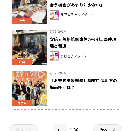
合う機会があまりに少ない」
長野智子アップデート
社会
7/17, 2026
安倍元首相銃撃事件から4年 事件現
場と報道
長野智子アップデート
社会
7/17, 2026
【お天気気象転結】関東甲信地方の
梅雨明けは？
コラム
36
前ページ
次ページ