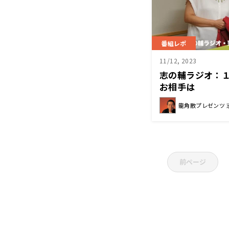
番組レポ
11/12, 2023
志の輔ラジオ：
お相手は
龍角散プレゼンツ 
前ページ