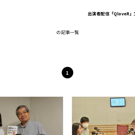
出演者
配信「QloveR」
防災士
の記事一覧
1