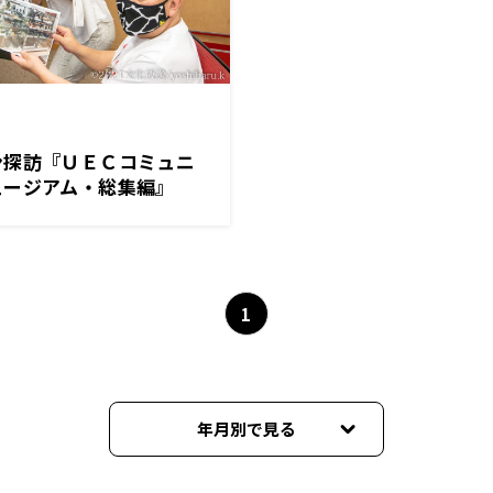
ン探訪『ＵＥＣコミュニ
ュージアム・総集編』
1
年月別で見る