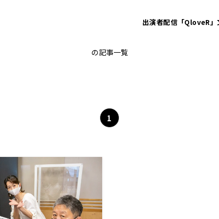
出演者
配信「QloveR」
電気通信大学
の記事一覧
1