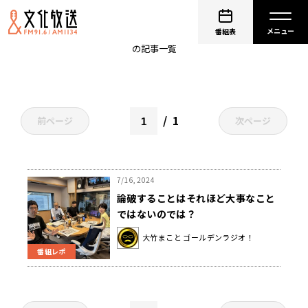
頭木弘樹
番組表
の記事一覧
1
前ページ
次ページ
7/16, 2024
論破することはそれほど大事なこと
ではないのでは？
大竹まこと ゴールデンラジオ！
番組レポ