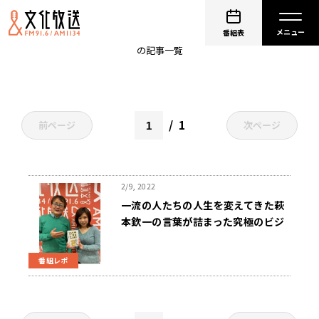
鶴間政行
番組表
の記事一覧
1
前ページ
次ページ
2/9, 2022
一流の人たちの人生を変えてきた萩
本欽一の言葉が詰まった究極のビジ
ネス書が発売中
番組レポ