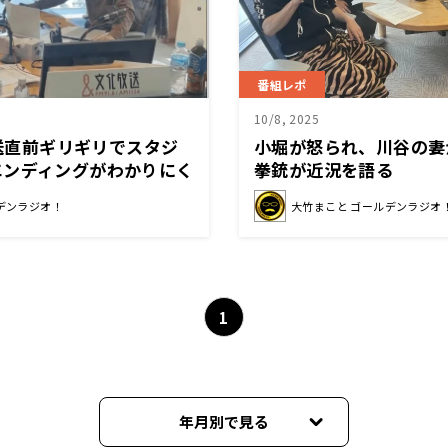
番組レポ
10/8, 2025
放送直前ギリギリでスタジ
小堀が怒られ、川谷の妻
エンディングがわかりにく
拳銃が近況を語る
い！？武田砂鉄さんを呼
デンラジオ！
大竹まこと ゴールデンラジオ
レーム！？
1
年月別で見る