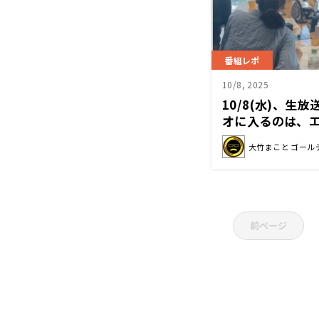
番組レポ
10/8, 2025
10/8(水)、生
オに入るのは、
いラジマガのせ
大竹まこと ゴール
び出して直接ク
前ページ