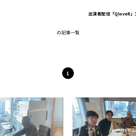
出演者
配信「QloveR」
2丁拳銃
の記事一覧
1