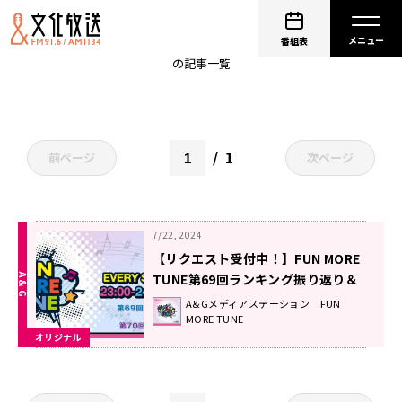
access
番組表
の記事一覧
1
前ページ
次ページ
7/22, 2024
【リクエスト受付中！】FUN MORE
TUNE第69回ランキング振り返り＆
第70回 注目楽曲紹介
A&Gメディアステーション FUN
MORE TUNE
オリジナル