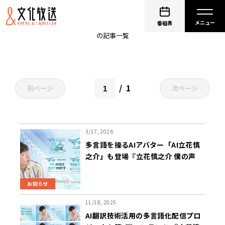
CAMB.AI
番組表
の記事一覧
1
前ページ
次ページ
3/17, 2026
多言語を操るAIアバター「AI立花慎
之介」も登場『立花慎之介 僕の声
で。君の言葉で。』4/2（木）よりリ
ニューアル配信スタート
お知らせ
11/18, 2025
AI翻訳技術活用の多言語化配信プロ