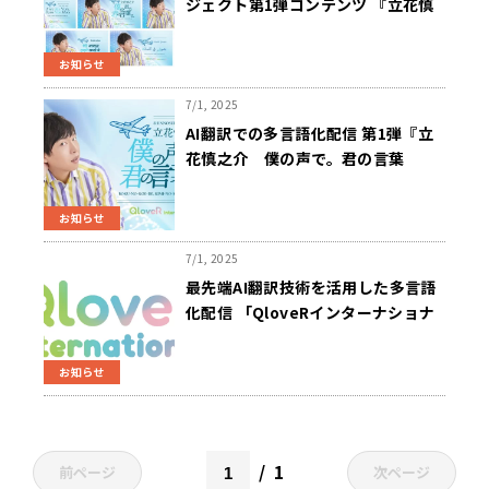
ジェクト第1弾コンテンツ 『立花慎
之介 僕の声で。君の言葉で。』 ア
ラビア語、ヒンディー語、フランス
お知らせ
語、スペイン語、韓国語の 5か国語
を初回配信に追加 文化放送のオリジ
7/1, 2025
ナル配信PF 「QloveR」で開始
AI翻訳での多言語化配信 第1弾『立
花慎之介 僕の声で。君の言葉
で。』 QloveRで7/3（木）午後6時
から配信スタート
お知らせ
7/1, 2025
最先端AI翻訳技術を活用した多言語
化配信 「QloveRインターナショナ
ルコンテンツ」2025年7月より開
始 第1弾は人気声優・立花慎之介
お知らせ
の番組を日本語、英語、中国語で配
信／グローバルネットワークと最先
端AI翻訳技術で世界のラジオコンテ
ンツを相互流通
1
前ページ
次ページ