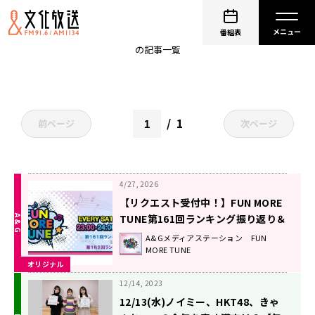
CANDY TUNE
番組表
の記事一覧
1
前ページ
次ページ
4/27, 2026
【リクエスト受付中！】FUN MORE
TUNE第161回ランキング振り返り＆
第162回 注目楽曲紹介
A&Gメディアステーション FUN
MORE TUNE
オリジナル
12/14, 2023
12/13(水)ノイミー、HKT48、きゃ