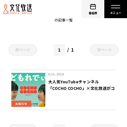
COCHO COCHO
番組表
の記事一覧
1
前ページ
次ページ
4/15, 2026
大人気YouTubeチャンネル
「COCHO COCHO」×文化放送がコ
ラボ！『COCHO COCHO presents
こどもれでぃお』5/5（火・祝）放
お知らせ
送 アインシュタイン、髭男爵 山田
ルイ53世、矢吹奈子がゲストで登
場！