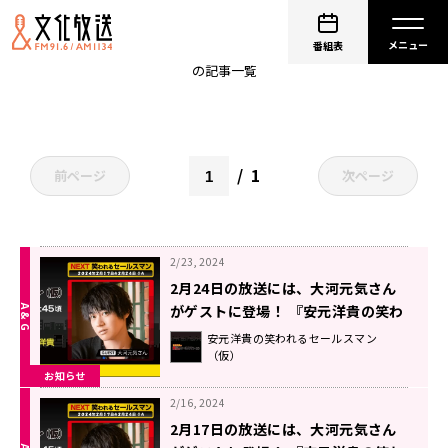
DOC
番組表
の記事一覧
1
前ページ
次ページ
2/23, 2024
2月24日の放送には、大河元気さん
がゲストに登場！ 『安元洋貴の笑わ
れるセールスマン（仮）』
安元洋貴の笑われるセールスマン
（仮）
お知らせ
2/16, 2024
2月17日の放送には、大河元気さん