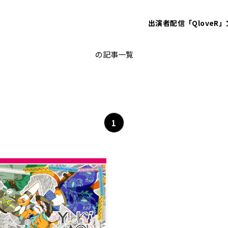
出演者
配信「QloveR」
FRIDAY
の記事一覧
1