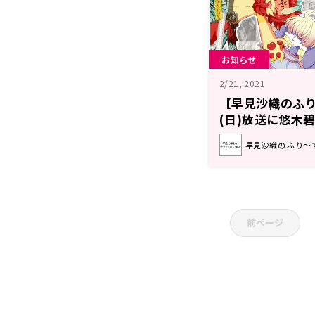
お知らせ
2/21, 2021
【早見沙織のふり
(日)放送に悠木
定！！
早見沙織の ふり～
前ページ