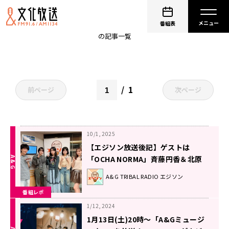
GLASGOW
番組表
の記事一覧
1
前ページ
次ページ
10/1, 2025
【エジソン放送後記】ゲストは
「OCHA NORMA」斉藤円香＆北原
もも＆筒井澪心、「GLASGOW」ア
A&G TRIBAL RADIO エジソン
ラタニ 2025年9月27日放送回
番組レポ
1/12, 2024
1月13日(土)20時～「A&Gミュージ