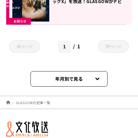
ックX」を放送！GLASGOWがナビ
ゲーターに登場！
お知らせ
1
前ページ
次ページ
年月別で見る
2025年10月
GLASGOWの記事一覧
2024年01月