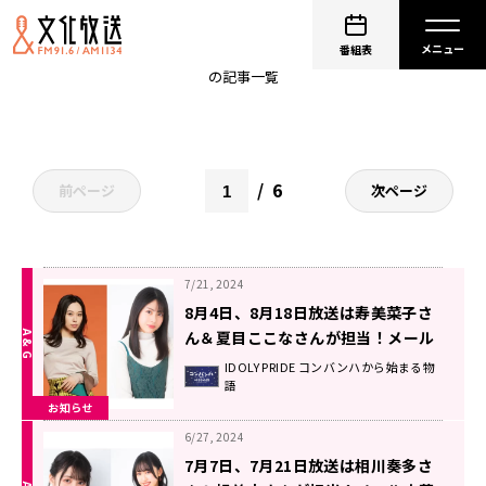
IDOLY PRIDE
番組表
の記事一覧
6
前ページ
次ページ
7/21, 2024
8月4日、8月18日放送は寿美菜子さ
ん＆夏目ここなさんが担当！メール
大募集！！ 『IDOLY PRIDEコンバン
IDOLY PRIDE コンバンハから始まる物
語
ハから始まる物語』
お知らせ
6/27, 2024
7月7日、7月21日放送は相川奏多さ