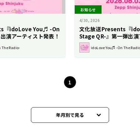
お知らせ
4/30, 2026
『idoLove You♬ -On
文化放送Presents『idoL
』最終出演アーティスト発表！
Stage QR-』第一弾
表！
 The Radio-
idoLove You♬ -On The Radi
1
年月別で見る
2026年06月