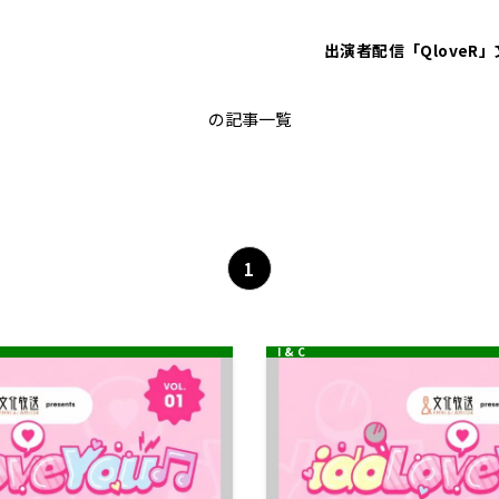
出演者
配信「QloveR」
KAWII LAB MATES
の記事一覧
1