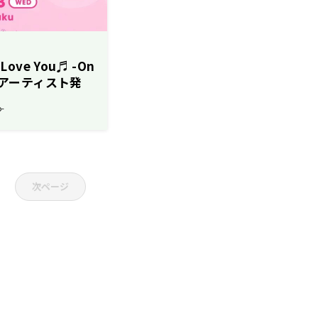
ove You♬ -On
出演アーティスト発
o-
次ページ