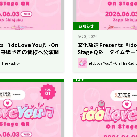
お知らせ
5/20, 2026
『idoLove You♬ -On
文化放送Presents『idoL
』にご来場予定の皆様へ公演開
Stage QR-』タイムテ
らせ
 The Radio-
idoLove You♬ -On The Radi