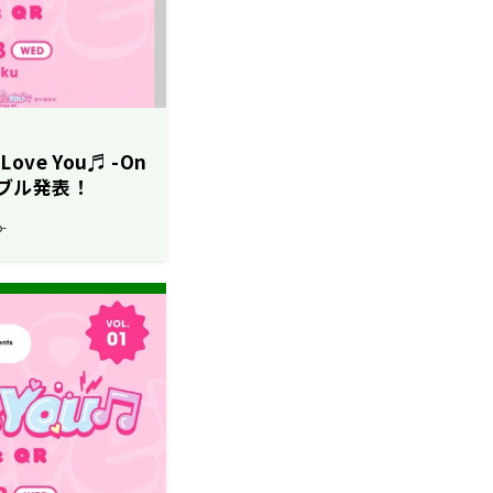
ove You♬ -On
ーブル発表！
o-