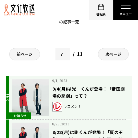
Kinki Kidsどんなもんヤ！
番組表
の記事一覧
11
前ページ
次ページ
9/1, 2023
9/4(月)は光一くんが登場！「帝国劇
場の悲劇」って？
レコメン！
お知らせ
8/25, 2023
8/28(月)は剛くんが登場！「夏の王