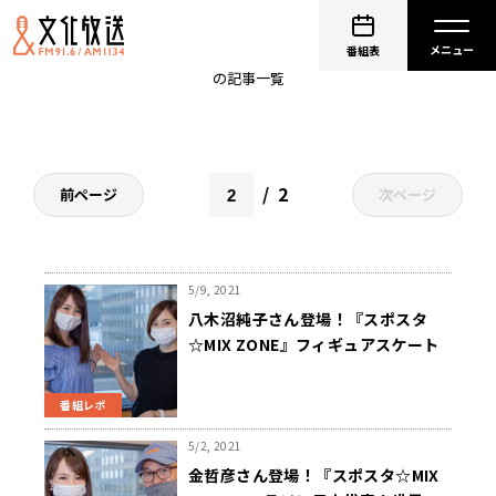
MIXZONE
番組表
の記事一覧
2
前ページ
次ページ
5/9, 2021
八木沼純子さん登場！『スポスタ
☆MIX ZONE』フィギュアスケート
の今シーズンを振り返る！！
番組レポ
5/2, 2021
金哲彦さん登場！『スポスタ☆MIX