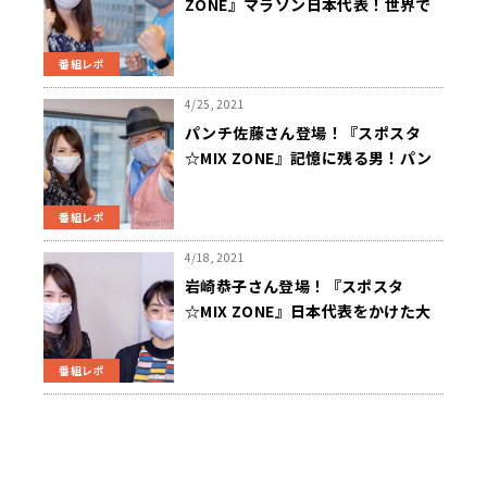
ZONE』マラソン日本代表！世界で
戦うための課題と期待！！
番組レポ
4/25, 2021
パンチ佐藤さん登場！『スポスタ
☆MIX ZONE』記憶に残る男！パン
チ佐藤の伝説の野球人生！！
番組レポ
4/18, 2021
岩崎恭子さん登場！『スポスタ
☆MIX ZONE』日本代表をかけた大
一番！競泳・日本選手権！！
番組レポ