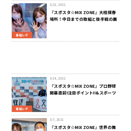
3/21, 2021
『スポスタ☆MIX ZONE』大相撲春
場所！中日までの取組と後半戦の展
望！！
番組レポ
3/14, 2021
『スポスタ☆MIX ZONE』プロ野球
開幕直前!注目ポイント!!&スポーツ
フェスティバルin東京スカイツリー
タウンVol.11
番組レポ
3/7, 2021
『スポスタ☆MIX ZONE』世界の舞