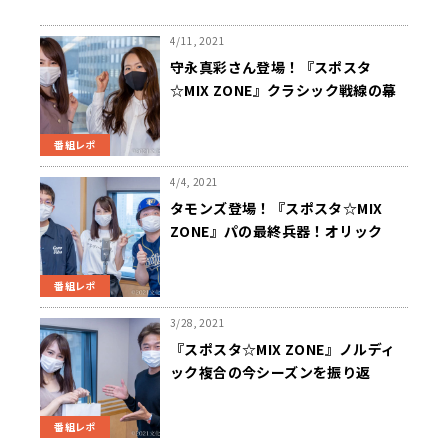
4/11, 2021
守永真彩さん登場！『スポスタ
☆MIX ZONE』クラシック戦線の幕
開け！競馬界2021年の注目ポイン
ト！！
番組レポ
4/4, 2021
タモンズ登場！『スポスタ☆MIX
ZONE』パの最終兵器！オリック
ス・バファローズの隠れた魅力！！
番組レポ
3/28, 2021
『スポスタ☆MIX ZONE』ノルディ
ック複合の今シーズンを振り返
る！！
番組レポ