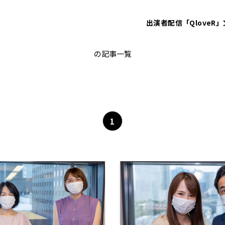
出演者
配信「QloveR」
MIXZONE
の記事一覧
1