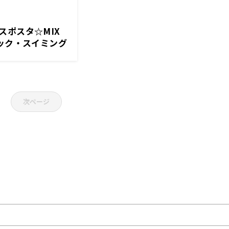
スポスタ☆MIX
ィック・スイミング
！
次ページ