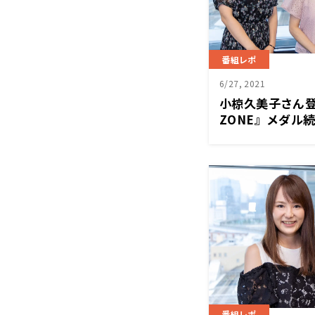
番組レポ
6/27, 2021
小椋久美子さん登
ZONE』メダル
代表への期待！
番組レポ