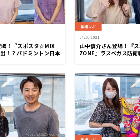
番組レポ
6/20, 2021
場！『スポスタ☆MIX
山中慎介さん登場！『ス
続出！？バドミントン日本
ZONE』ラスベガス防
！
井上尚弥を徹底解説！！
番組レポ