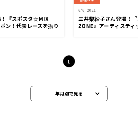
6/6, 2021
！『スポスタ☆MIX
三井梨紗子さん登場！『
ッポン！代表レースを振り
ZONE』アーティステ
日本選手権を振り返る！
1
年月別で見る
2021年09月
2021年08月