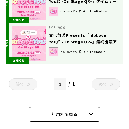
You♬ -On Stage QR-』タイムテー
ブル発表！
idoLove You♬ -On The Radio-
お知らせ
5/13, 2026
文化放送Presents『idoLove
You♬ -On Stage QR-』最終出演ア
ーティスト発表！
idoLove You♬ -On The Radio-
お知らせ
1
前ページ
次ページ
年月別で見る