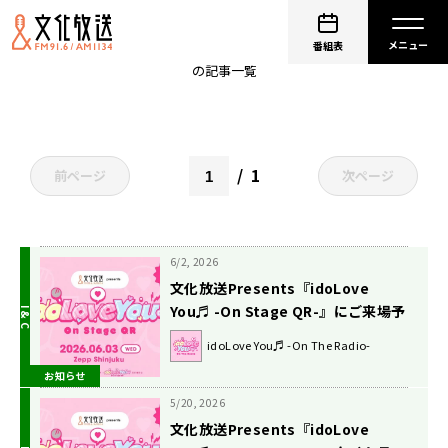
MyDearDarlin’
番組表
の記事一覧
1
前ページ
次ページ
6/2, 2026
文化放送Presents『idoLove
You♬ -On Stage QR-』にご来場予
定の皆様へ公演開催に関するお知ら
idoLove You♬ -On The Radio-
せ
お知らせ
5/20, 2026
文化放送Presents『idoLove