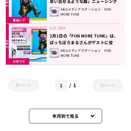
思い出せるような曲」ニューシング
ル『NE-CHU-SHOW』に込めた想
A&Gメディアステーション FUN
MORE TUNE
い！
番組レポ
1/27, 2025
2月1日の「FUN MORE TUNE」は、
ぼっちぼろまるさんがゲストに登
場！
A&Gメディアステーション FUN
MORE TUNE
お知らせ
1
前ページ
次ページ
年月別で見る