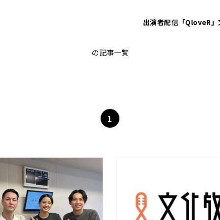
出演者
配信「QloveR」
OBLIVION DUST
の記事一覧
1