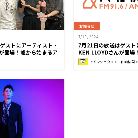
お知らせ
7/18, 2024
はゲストにアーティスト・
7月21日の放送はゲス
さんが登場！嘘から始まるア
KEN LLOYDさんが登
！？『アインシュタイン・
イン・山崎紘菜 Heat&H
アインシュタイン・山崎紘菜 Hea
eart!』