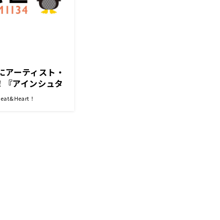
トにアーティスト・
場！『アインシュタ
eart!』
t&Heart！