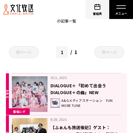
PENTA+LOGUE
番組表
の記事一覧
1
前ページ
次ページ
10/1, 2025
DIALOGUE＋「初めて出会う
DIALOGUE＋の曲」NEW
EP『PENTA+LOGUE』に込めた想
A&Gメディアステーション FUN
MORE TUNE
い！
番組レポ
9/29, 2025
【ふぁんも放送後記】ゲスト：