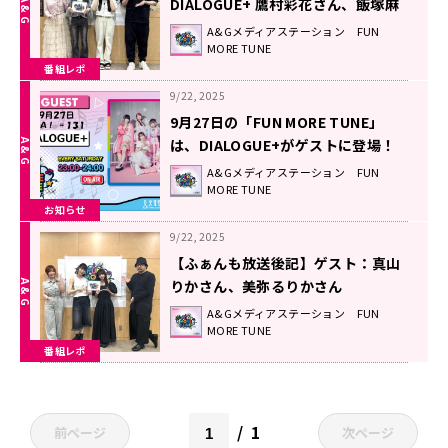
DIALOGUE+ 鷹村彩花さん、飯塚麻
結さん（2025.9/27 OA #131）
A&Gメディアステーション FUN
MORE TUNE
番組レポ
9/22, 2025
9月27日の「FUN MORE TUNE」
は、DIALOGUE+がゲストに登場！
A&Gメディアステーション FUN
MORE TUNE
お知らせ
9/22, 2025
【ふぁんも放送後記】ゲスト：真山
りかさん、美弥るりかさん
（2025.9/20 OA #130）
A&Gメディアステーション FUN
MORE TUNE
番組レポ
1
前ページ
次ページ