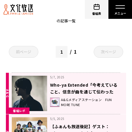
Re:Call
番組表
の記事一覧
1
前ページ
次ページ
5/7, 2025
Who-ya Extended「今考えている
こと、信念が曲を通じて伝わった
ら」ニューシングル『Aufheben』
A&Gメディアステーション FUN
MORE TUNE
に込めた想い！
番組レポ
5/5, 2025
【ふぁんも放送後記】ゲスト：