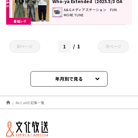
Who-ya Extended（2025.5/3 OA
#110）
A&Gメディアステーション FUN
MORE TUNE
番組レポ
1
前ページ
次ページ
年月別で見る
2025年05月
Re:Callの記事一覧