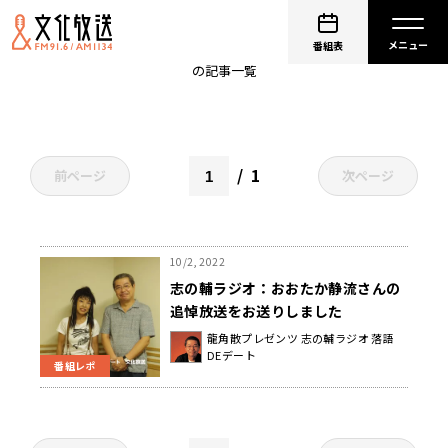
Sizzle Ohtaka
番組表
の記事一覧
1
前ページ
次ページ
10/2, 2022
志の輔ラジオ：おおたか静流さんの
追悼放送をお送りしました
龍角散プレゼンツ 志の輔ラジオ 落語
DEデート
番組レポ