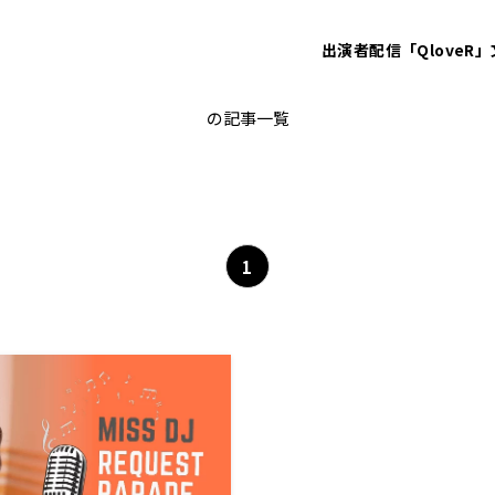
出演者
配信「QloveR」
TOTO
の記事一覧
1