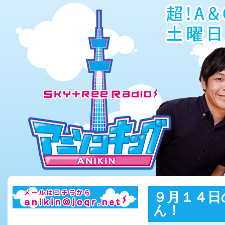
９月１４日
ん！