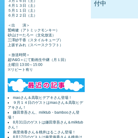
３月１６日（土）
付中
４月１３日（土）
５月１１日（土）
６月２２日（土）
＜出 演＞
鷲崎健（アトミックモンキー）
砂山けーたろー（文化放送）
三澤紗千香（スタイルキューブ）
上坂すみれ（スペースクラフト）
＜放送時間＞
超!A&G＋にて動画生中継（月１回）
土曜日 13:00～15:00
※リピート有り
maoさん＆高取ヒデアキさん登場！
９月１４日のゲストはmaoさん＆高取ヒデ
アキさん！
鎌田章吾さん、milktub・bambooさん登
場！
8月31日のゲストは鎌田章吾さん＆milktub
さん！
南里侑香さん＆桃井はるこさん登場！
8月17日のゲストは南里侑香さん＆桃井は