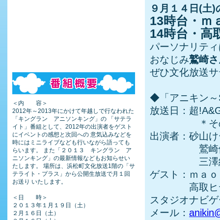
９月１４日(土
13時台・ｍ
14時台・
パーソナリティ
おなじみ
鷲崎さ
ぜひ文化放送サ
◆「アニキン～Sate
＜内 容＞
放送日：超!A&G
2012年～2013年にかけて年越しで行なわれた
「キングラン アニソンキング」の 「サテラ
＊その他
イト」番組として、2012年の出演者をゲスト
出演者：砂山け
にイベントの感想と次回への 意気込みなどを
時にはミニライブなども行いながら語っても
鷲崎
らいます。 また「２０１３ キングラン ア
ニソンキング」の最新情報などもお知らせい
三澤紗千香
たします。 場所は、浜松町文化放送1階の「サ
ゲスト：ｍａｏ
テライト・プラス」から公開生放送で月１回
お送り いたします。
高取ヒデア
＜日 時＞
スタジオナビゲ
２０１３年１月１９日（土）
メール：
anikin
２月１６日（土）