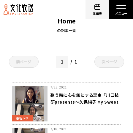
川口技研presents～久保純子 My Sweet
番組表
Home
の記事一覧
1
前ページ
次ページ
7/25, 2021
歌う時に心を無にする理由『川口技
研presents～久保純子 My Sweet
Home』
番組レポ
7/18, 2021