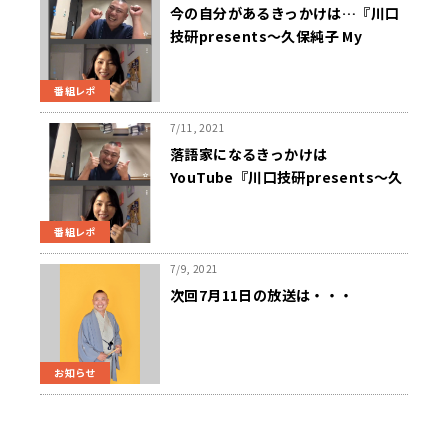
今の自分があるきっかけは…『川口
技研presents～久保純子 My
Sweet Home』
番組レポ
7/11, 2021
落語家になるきっかけは
YouTube『川口技研presents～久
保純子 My Sweet Home』
番組レポ
7/9, 2021
次回7月11日の放送は・・・
お知らせ