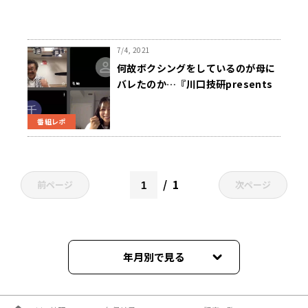
7/4, 2021
何故ボクシングをしているのが母に
バレたのか…『川口技研presents
～久保純子 My Sweet Home』
番組レポ
1
前ページ
次ページ
年月別で見る
2026年03月