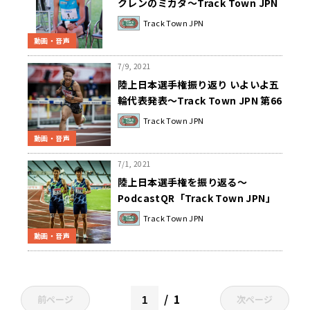
クレンのミカタ～Track Town JPN
第67回 2021年7月9日
Track Town JPN
動画・音声
7/9, 2021
陸上日本選手権振り返り いよいよ五
輪代表発表～Track Town JPN 第66
回 2021年7月2日
Track Town JPN
動画・音声
7/1, 2021
陸上日本選手権を振り返る～
PodcastQR「Track Town JPN」
Track Town JPN
動画・音声
1
前ページ
次ページ