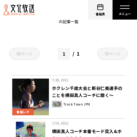
横田真人
番組表
の記事一覧
1
前ページ
次ページ
7/28, 2021
ホクレン千歳大会と新谷仁美選手の
ことを横田真人コーチに聞く～
Track Town JPN第69回2021年7月
Track Town JPN
23日
番組レポ
7/14, 2021
横田真人コーチ本番モード突入&ホ