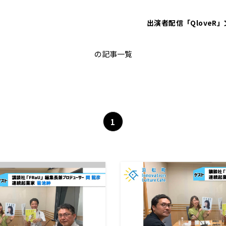
出演者
配信「QloveR」
田ケ原 恵美
の記事一覧
1