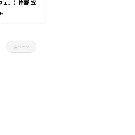
フェ」）岸野 寛
執行役員）高倉
fe
EO）
次ページ