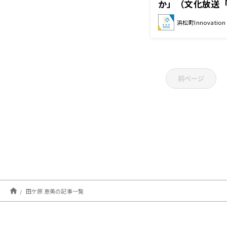
か」（文化放送
版2021年6月14
浜松町Innovation C
前ページ
田ケ原 恵美の記事一覧