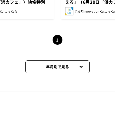
「浜カフェ」）映像特別
える」（6月29日「浜カ
日＆21日OA
（東京ガス株式会社専務
ulture Cafe
浜松町Innovation Culture Ca
葉太（株式会社イノカC
1
年月別で見る
2024年05月
2024年04月
2024年03月