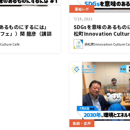
番組レポ
7/19, 2021
のあるものにするには」
SDGsを意味のあるもの
カフェ」）関 龍彦（講談
松町Innovation Cultur
編集長兼プロデューサー）菊
ulture Cafe
浜松町Innovation Culture Ca
家）
動画・音声