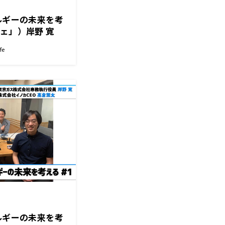
ルギーの未来を考
ェ」）岸野 寛
執行役員）高倉
fe
EO）
ルギーの未来を考