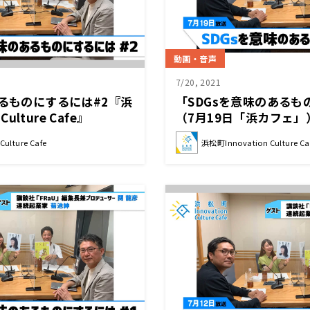
動画・音声
7/20, 2021
あるものにするには#2『浜
「SDGsを意味のあるも
Culture Cafe』
（7月19日「浜カフェ」
社「 FRaU」編集長兼
ulture Cafe
浜松町Innovation Culture Ca
池 紳（連続起業家）