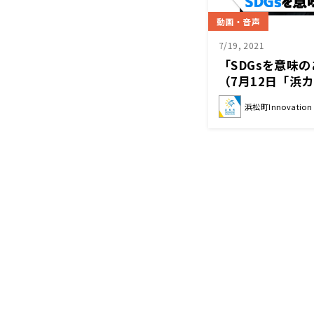
動画・音声
7/19, 2021
「SDGsを意味
（7月12日「浜
社「 FRaU」
浜松町Innovation C
池 紳（連続起業