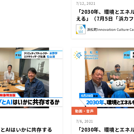
7/12, 2021
「2030年、環境とエネ
える」（7月5日「浜カフ
（東京ガス株式会社専務
浜松町Innovation Culture Ca
葉太（株式会社イノカC
動画・音声
7/6, 2021
゙とAIはいかに共存する
「2030年、環境とエネ