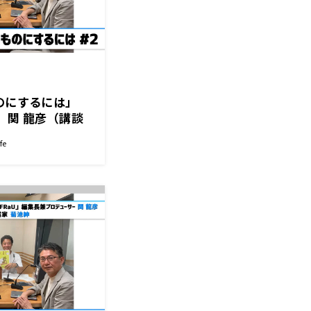
のにするには」
）関 龍彦（講談
プロデューサー）菊
fe