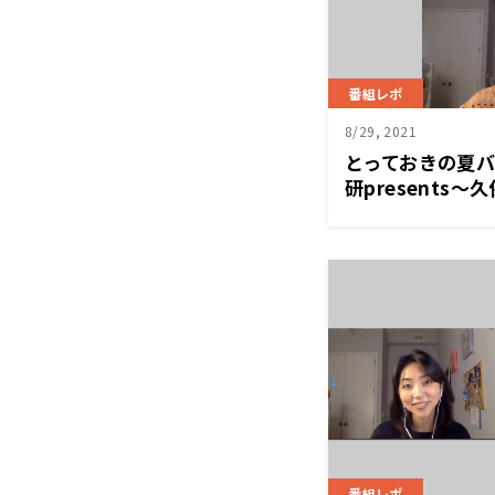
番組レポ
8/29, 2021
とっておきの夏
研presents～久
Home』
番組レポ