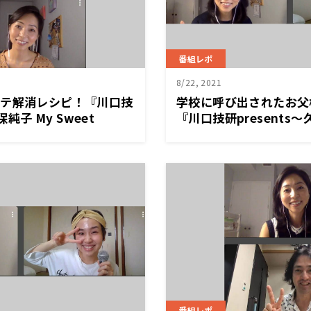
番組レポ
8/22, 2021
バテ解消レシピ！『川口技
学校に呼び出されたお父
保純子 My Sweet
『川口技研presents～
Sweet Home』
番組レポ