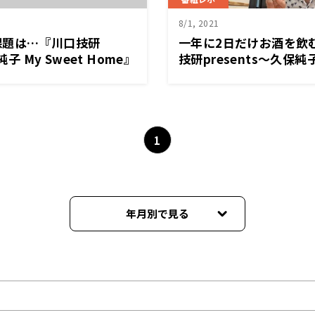
8/1, 2021
課題は…『川口技研
一年に2日だけお酒を飲
純子 My Sweet Home』
技研presents～久保純子 
Home』
1
年月別で見る
2026年03月
2025年03月