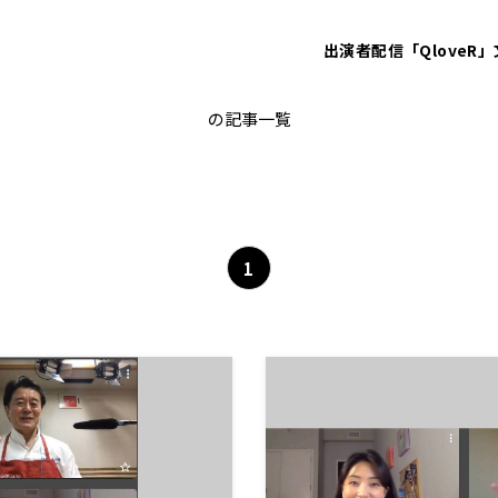
出演者
配信「QloveR」
久保純子 My Sweet Home
の記事一覧
1