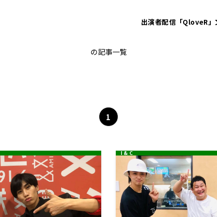
出演者
配信「QloveR」
LEO
の記事一覧
1