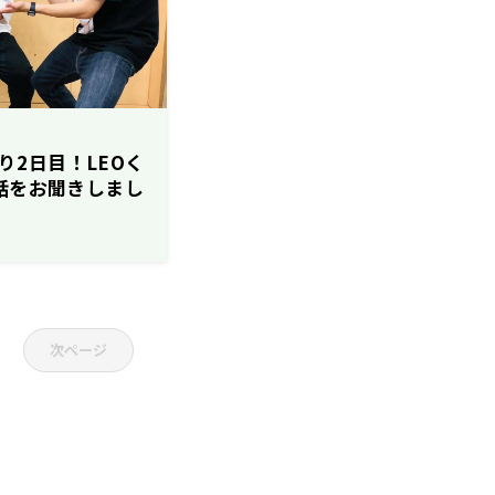
祭り2日目！LEOく
宝話をお聞きしまし
次ページ