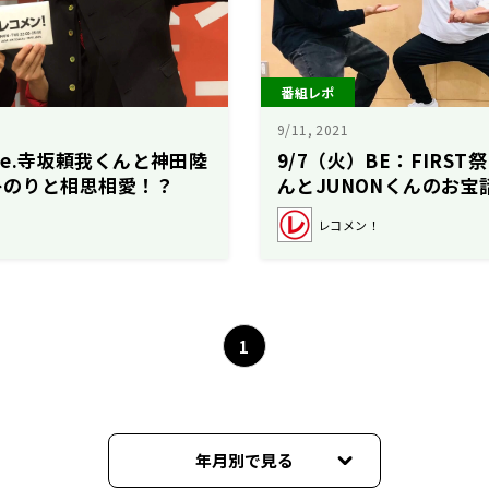
番組レポ
9/11, 2021
ine.寺坂頼我くんと神田陸
9/7（火）BE：FIRST
キのりと相思相愛！？
んとJUNONくんのお
た！
レコメン！
1
年月別で見る