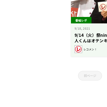
番組レポ
9/18, 2021
9/14（火）祭n
人くんはオテン
レコメン！
前ページ