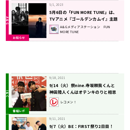
5/1, 2023
5月6日の「FUN MORE TUNE」は、
TVアニメ『ゴールデンカムイ』主題
歌特集！
A&Gメディアステーション FUN
MORE TUNE
お知らせ
9/18, 2021
9/14（火）祭nine.寺坂頼我くんと
神田陸人くんはオテンキのりと相思
相愛！？
レコメン！
番組レポ
9/11, 2021
9/7（火）BE：FIRST祭り2日目！