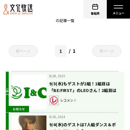
LEO
番組表
の記事一覧
1
前ページ
次ページ
8/28, 2025
9/3(水)もゲストが2組！1組目は
「BE:FIRST」のLEOさん！2組目は
「STU48」の石田千穂さん！【矢吹
レコメン！
奈子のレコメン！】
お知らせ
8/29, 2024
9/4(水)のゲストは7人組ダンス＆ボ