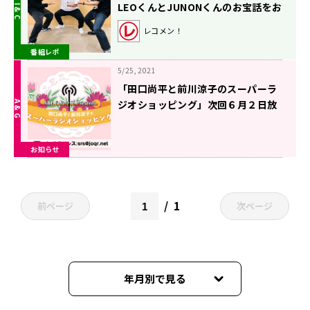
LEOくんとJUNONくんのお宝話をお
聞きしました！
レコメン！
番組レポ
5/25, 2021
「田口尚平と前川涼子のスーパーラ
ジオショッピング」次回６月２日放
送にLEOさん、MAGURAさん登場！
お知らせ
1
前ページ
次ページ
年月別で見る