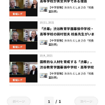
高等学校が男女共学である理由
【中学受験】おおたとしまさの「校長
室訪問」
番組レポ
10/11, 2021
「渋幕」渋谷教育学園幕張中学校・
高等学校の田村哲夫 校長先生がいま
振り返る、創立への想い。
【中学受験】おおたとしまさの「校長
室訪問」
番組レポ
10/4, 2021
国際的な人材を育成する「渋幕」。
渋谷教育学園幕張中学校・高等学校
の生徒の実績はコロナ禍もスゴい。
【中学受験】おおたとしまさの「校長
室訪問」
番組レポ
1
前ページ
次ページ