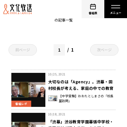
おおたとしまさの「校長室訪問」
番組表
の記事一覧
1
前ページ
次ページ
10/25, 2021
大切なのは「Agency」。渋幕・田
村校長が考える、家庭の中での教育
の在り方とは。
【中学受験】おおたとしまさの「校長
室訪問」
番組レポ
10/18, 2021
「渋幕」渋谷教育学園幕張中学校・