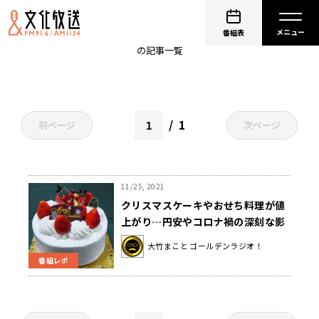
円安
番組表
の記事一覧
1
前ページ
次ページ
11/25, 2021
クリスマスケーキやおせち料理が値
上がり…円安やコロナ禍の深刻な影
響とは？ 〜11月25日「大竹まこと
大竹まこと ゴールデンラジオ！
ゴールデンラジオ」
番組レポ