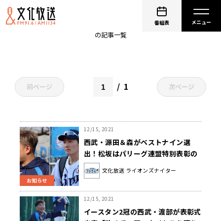
NPBAWARDS
番組表
の記事一覧
1
前ページ
次ページ
12/15, 2021
西武・源田＆森がベストナイン選
出！松坂はパリーグ連盟特別表彰の
功労賞を受賞(ライオンズナイター)
文化放送 ライオンズナイター
お知らせ
12/15, 2021
イースタン2冠の西武・渡部が表彰式