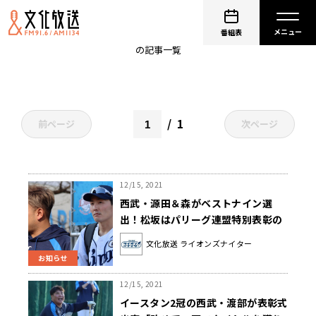
NPBAWARDS
番組表
の記事一覧
1
前ページ
次ページ
12/15, 2021
西武・源田＆森がベストナイン選
出！松坂はパリーグ連盟特別表彰の
功労賞を受賞(ライオンズナイター)
文化放送 ライオンズナイター
お知らせ
12/15, 2021
イースタン2冠の西武・渡部が表彰式